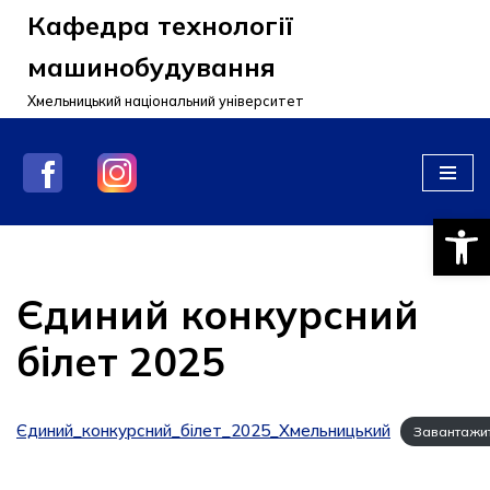
Кафедра технології
Перейти
машинобудування
до
Хмельницький національний університет
вмісту
Відкри
Єдиний конкурсний
білет 2025
Єдиний_конкурсний_білет_2025_Хмельницький
Завантажи