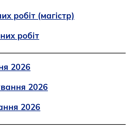
х робіт (магістр)
них робіт
ня 2026
ування 2026
ання 2026