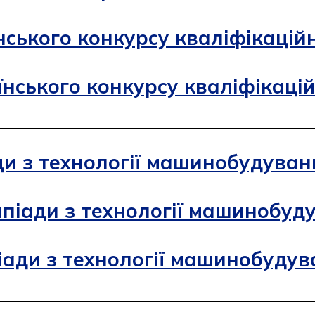
ського конкурсу кваліфікаційни
нського конкурсу кваліфікацій
и з технології машинобудуван
мпіади з технології машинобуд
іади з технології машинобудув