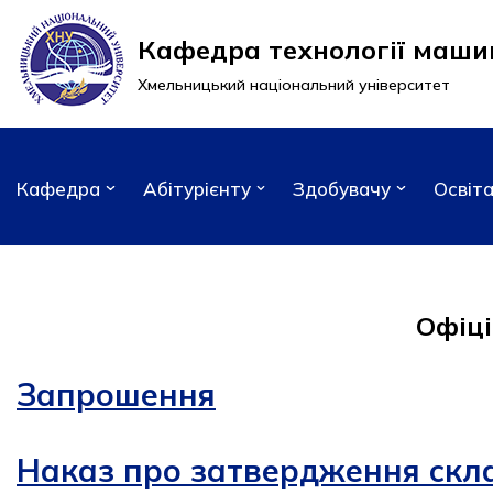
Кафедра технології маши
Перейти
Хмельницький національний університет
до
вмісту
Кафедра
Абітурієнту
Здобувачу
Освіт
Офіці
Запрошення
Наказ про затвердження скла