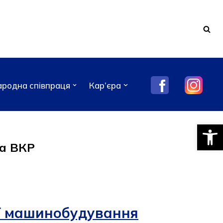
родна співпраця
Кар’єра
Відкри
са ВКР
ії машинобудування