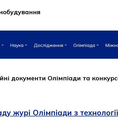
нобудування
а
Наука
Дослідження
Олімпіада
Міжна
йні документи Олімпіади та конкур
ду журі Олімпіади з технолог