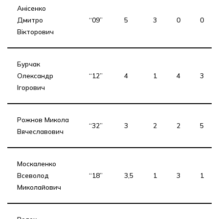
Анісенко
Дмитро
“09”
5
3
0
0
Вікторович
Бурчак
Олександр
“12”
4
1
4
3
Ігорович
Рожнов Микола
“32”
3
2
2
5
Вячеславович
Москаленко
Всеволод
“18”
3,5
1
3
1
Миколайович