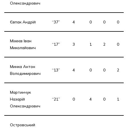
Олександрович
Євпак Андрій
“37”
4
0
0
0
Міхеєв Іван
“17”
3
1
2
0
Миколайович
Минка Антон
“13”
4
0
0
2
Володимирович
Мартинчук
Назарій
“21”
0
4
0
1
Олександрович
Островський