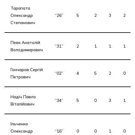
Тарапата
Олександр
“26”
5
2
3
2
Степанович
Пеек Анатолій
“31”
2
1
1
1
Володимирович
Гончаров Сергій
“02”
4
5
2
0
Петрович
Надіч Павло
“34”
5
0
3
1
Віталійович
Ільченко
Олександр
“16”
0
0
1
0