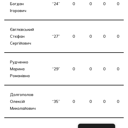
Богдан
“24”
0
0
0
0
Ігорович
Євглєвський
Стєфан
“27”
0
0
0
0
Сергійович
Рудченко
Марина
“29”
0
0
0
0
Романівна
Долгополов
Олексій
“35”
0
0
0
0
Миколайович