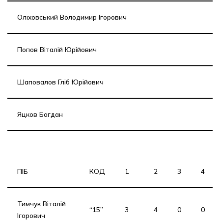
Оліховський Володимир Ігорович
Попов Віталій Юрійович
Шаповалов Гліб Юрійович
Яцков Богдан
ПІБ
КОД
1
2
3
4
Тимчук Віталій
“15”
3
4
0
0
Ігорович