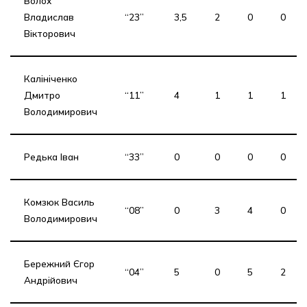
Волох
Владислав
“23”
3,5
2
0
0
Вікторович
Калініченко
Дмитро
“11”
4
1
1
1
Володимирович
Редька Іван
“33”
0
0
0
0
Комзюк Василь
“08”
0
3
4
0
Володимирович
Бережний Єгор
“04”
5
0
5
2
Андрійович