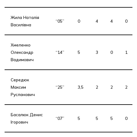
Жила Наталія
“05”
0
4
4
0
Василівна
Хмеленко
Олександр
“14”
5
3
0
1
Вадимович
Середюк
Максим
“25”
3,5
2
2
2
Русланович
Басалюк Денис
“07”
5
5
5
0
Ігорович