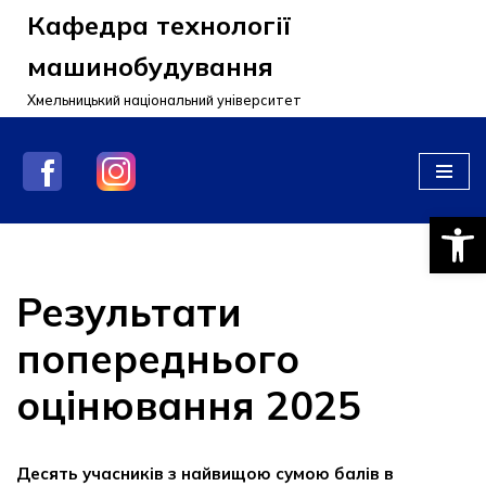
Кафедра технології
Перейти
машинобудування
до
Хмельницький національний університет
вмісту
Відкри
Результати
попереднього
оцінювання 2025
Десять учасників з найвищою сумою балів в