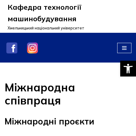
Кафедра технології
Перейти
машинобудування
до
Хмельницький національний університет
вмісту
Відкри
Міжнародна
співпраця
Міжнародні проєкти