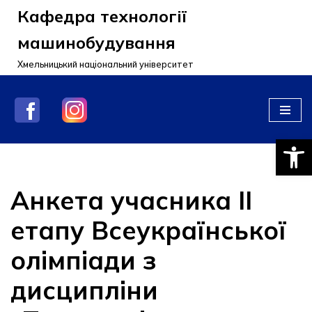
Кафедра технології
Перейти
машинобудування
до
Хмельницький національний університет
вмісту
Відкри
Анкета учасника II
етапу Всеукраїнської
олімпіади з
дисципліни